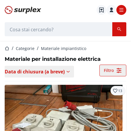
Home
Barra di ricerca
Home
Categorie
Materiale impiantistico
Materiale per installazione elettrica
Filtro
Data di chiusura (a breve)
13