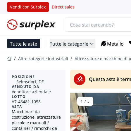
Vendi con Surplex
Direct sales
Barra di ricerca
Home
Tutte le aste
Tutte le categorie
Metallo
Home
Altre categorie industriali
Attrezzature e macchine di 
POSIZIONE
Questa asta è term
Selmsdorf, DE
VENDUTO DA
Venditore aziendale
LOTTO
A7-46481-1058
1
/
5
ASTA
Macchinari da
costruzione, attrezzature
piccole e manuali /
container / rimorchi da