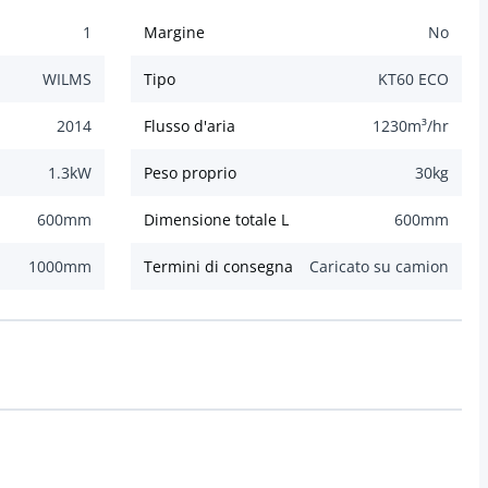
1
Margine
No
WILMS
Tipo
KT60 ECO
2014
Flusso d'aria
1230
m³/hr
1.3
kW
Peso proprio
30
kg
600
mm
Dimensione totale L
600
mm
1000
mm
Termini di consegna
Caricato su camion