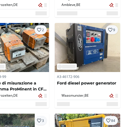
rozelten,
DE
Ambleve,
BE
2
9
9-99
A3-46172-906
di misurazione a
Ford diesel power generator
mma ProMinent in CFG
rozelten,
DE
Waasmunster,
BE
3
84