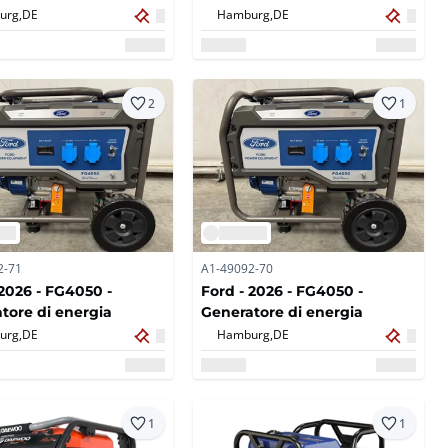
8.7A
urg,
DE
Hamburg,
DE
2
1
2-71
A1-49092-70
 2026 - FG4050 -
Ford - 2026 - FG4050 -
tore di energia
Generatore di energia
urg,
DE
Hamburg,
DE
1
1