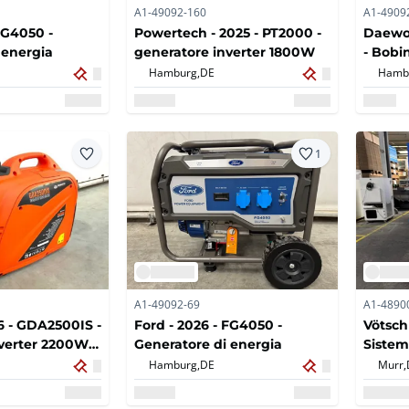
A1-49092-160
A1-4909
FG4050 -
Powertech - 2025 - PT2000 -
Daewo
 energia
generatore inverter 1800W
- Bobi
autom
Hamburg,
DE
Hamb
1
A1-49092-69
A1-4890
 - GDA2500IS -
Ford - 2026 - FG4050 -
Vötsch 
nverter 2200W
Generatore di energia
Sistem
Hamburg,
DE
Murr,