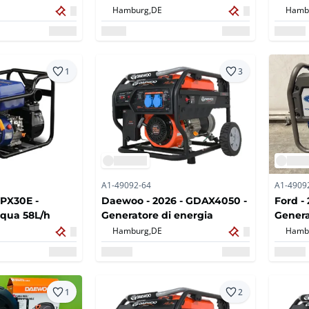
automatica 20m
Hamburg,
DE
Hamb
1
3
A1-49092-64
A1-4909
FPX30E -
Daewoo - 2026 - GDAX4050 -
Ford -
cqua 58L/h
Generatore di energia
Genera
Hamburg,
DE
Hamb
1
2