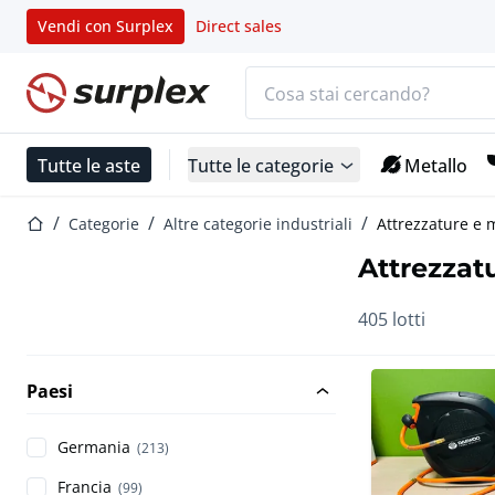
Vendi con Surplex
Direct sales
Barra di ricerca
Home
Tutte le aste
Tutte le categorie
Metallo
Home
Categorie
Altre categorie industriali
Attrezzature e 
Attrezzat
405 lotti
Paesi
Germania
(213)
Francia
(99)