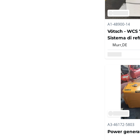
A1-48900-14
Vötsch - WCS 
Sistema di ref
Murr,
DE
A3-46172-5803
Power genera