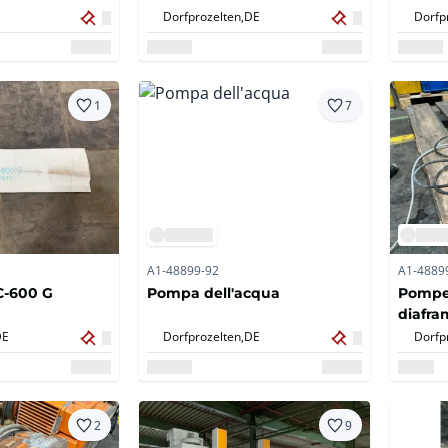
Dorfprozelten,
DE
Dorfp
1
7
A1-48899-92
A1-4889
CC-600 G
Pompa dell'acqua
Pompe 
diafra
(4x)
DE
Dorfprozelten,
DE
Dorfp
2
9