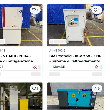
3
1
0-13
A1-48900-2
- VT 4011 - 2004 -
GM Etscheid - IK-V 7 W - 1996
a di refrigerazione
- Sistema di raffreddamento
DE
Murr,
DE
8
9