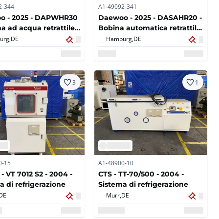
2-344
A1-49092-341
o - 2025 - DAPWHR30
Daewoo - 2025 - DASAHR20 -
na ad acqua retrattile
Bobina automatica retrattile
atica 30M
20M
urg,
DE
Hamburg,
DE
3
1
0-15
A1-48900-10
- VT 7012 S2 - 2004 -
CTS - TT-70/500 - 2004 -
a di refrigerazione
Sistema di refrigerazione
DE
Murr,
DE