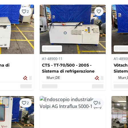
2
A1-48900-11
A1-4890
ma di
CTS - TT-70/500 - 2005 -
Vötsch 
Sistema di refrigerazione
Sistem
Murr,
DE
Murr,
2
6