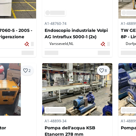
A1-48760-74
A1-4889
7060-5 - 2005 -
Endoscopio industriale Volpi
TW GEM
rigerazione
AG Intraflux 5000-1 (2x)
8P - Li
polver
Varsseveld,
NL
Dorfp
2
8
A1-48899-34
A1-4889
tor
Pompa dell'acqua KSB
Pompa 
Etanorm 278 mm