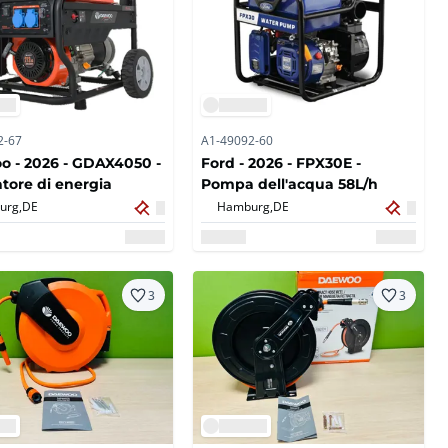
2-67
A1-49092-60
 - 2026 - GDAX4050 -
Ford - 2026 - FPX30E -
tore di energia
Pompa dell'acqua 58L/h
urg,
DE
Hamburg,
DE
3
3