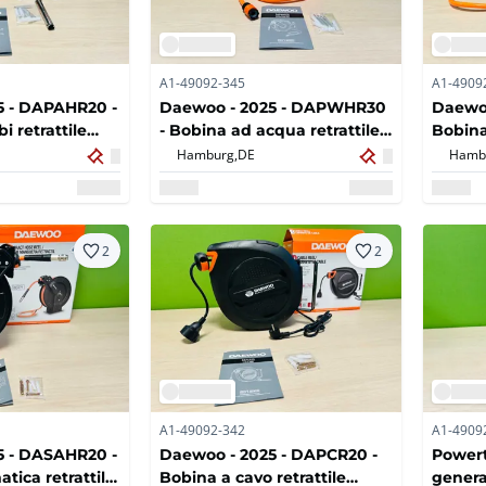
A1-49092-345
A1-4909
5 - DAPAHR20 -
Daewoo - 2025 - DAPWHR30
Daewoo
i retrattile
- Bobina ad acqua retrattile
Bobina 
20m
automatica 30M
autom
Hamburg,
DE
Hamb
2
2
A1-49092-342
A1-4909
5 - DASAHR20 -
Daewoo - 2025 - DAPCR20 -
Powert
tica retrattile
Bobina a cavo retrattile
genera