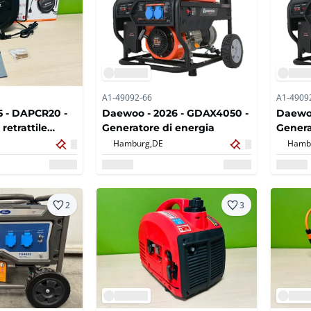
A1-49092-66
A1-4909
5 - DAPCR20 -
Daewoo - 2026 - GDAX4050 -
Daewoo
retrattile
Generatore di energia
Genera
20m
Hamburg,
DE
Hamb
2
3