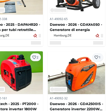
2-338
A1-49092-65
 - 2025 - DAPAHR20 -
Daewoo - 2026 - GDAX4050 -
per tubi retrattile
Generatore di energia
atica 20m
urg,
DE
Hamburg,
DE
2
1
2-161
A1-49092-32
ech - 2025 - PT2000 -
Daewoo - 2026 - GDA2500IS -
tore inverter 1800W
Generatore inverter 2200W