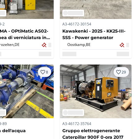
9-2
A3-46172-30154
A - OPtiMatic AS02-
Kawakenki - 2025 - KK25-III-
nea di verniciatura in
SSS - Power generator
e
rozelten,
DE
Oostkamp,
BE
8
29
9-89
A3-46172-35764
dell'acqua
Gruppo elettrogenerante
Caterpillar 900F 0-ora 2017