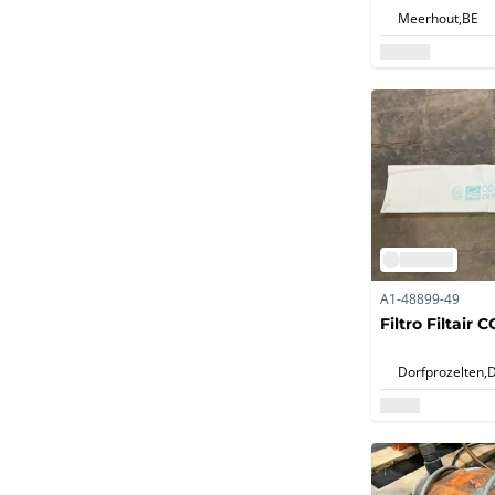
Meerhout,
BE
A1-48899-49
Filtro Filtair 
Dorfprozelten,