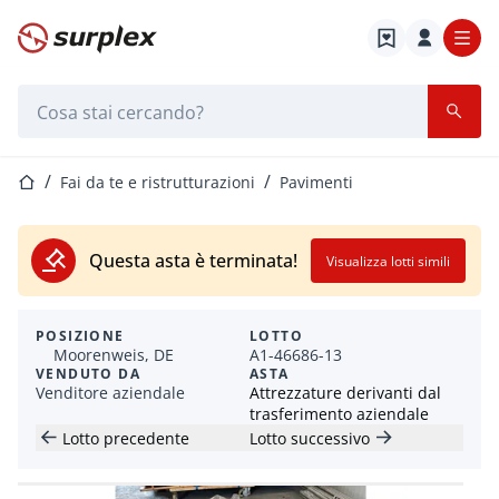
Home
Barra di ricerca
Home
Fai da te e ristrutturazioni
Pavimenti
Questa asta è terminata!
Visualizza lotti simili
POSIZIONE
LOTTO
Moorenweis, DE
A1-46686-13
VENDUTO DA
ASTA
Venditore aziendale
Attrezzature derivanti dal
trasferimento aziendale
Lotto precedente
Lotto successivo