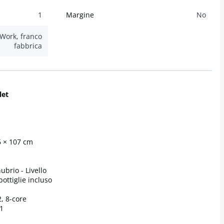
1
Margine
No
Work, franco
fabbrica
let
6 × 107 cm
ubrio - Livello
bottiglie incluso
, 8-core
.1