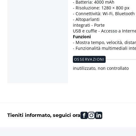
- Batteria: 4000 mAh
- Risoluzione: 1280 × 800 px
- Connettività: Wi-Fi, Bluetooth
- Altoparlanti
integrati - Porte
USB e cuffie - Accesso a Intern
Funzioni
- Mostra tempo, velocità, dista
- Funzionalità multimediali inte
OSSERVAZIONI
inutilizzato, non controllato
facebook
instagram
linkedin
Tieniti informato, seguici ora