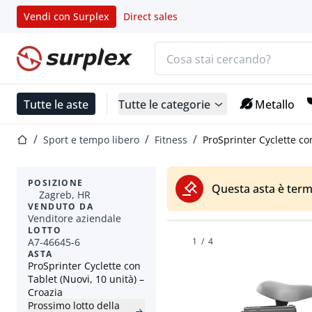
Vendi con Surplex
Direct sales
Barra di ricerca
Home
Tutte le aste
Tutte le categorie
Metallo
Home
Sport e tempo libero
Fitness
ProSprinter Cyclette co
POSIZIONE
Questa asta è term
Zagreb, HR
VENDUTO DA
Venditore aziendale
LOTTO
A7-46645-6
1
/
4
ASTA
ProSprinter Cyclette con
Tablet (Nuovi, 10 unità) –
Croazia
Prossimo lotto della