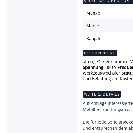
SPEZIFIKATIONEN ZUM 
Menge
Marke
Baujahr
BESCHREIBUNG
strong>Seriennummer: 
Spannung:
380 V
Freque
Werkzeugwechsler
Statu
und Beladung auf Kosten
WEITERE DETAILS
Auf Anfrage interessiert
Metallbearbeitungsmasc
Die für jede Serie ange
und entsprechen dem akt