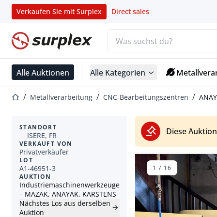
Verkaufen Sie mit Surplex
Direct sales
Suchleiste
Startseite
Alle Auktionen
Alle Kategorien
Metallvera
Startseite
Metallverarbeitung
CNC-Bearbeitungszentren
ANAY
STANDORT
Diese Auktion
ISERE, FR
VERKAUFT VON
Privatverkäufer
LOT
A1-46951-3
1
/
16
AUKTION
Industriemaschinenwerkzeuge
– MAZAK, ANAYAK, KARSTENS
Nächstes Los aus derselben
Auktion