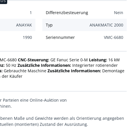
LOS
1
Differenzbesteuerung
Nein
ANAYAK
Typ
ANAKMATIC 2000
1990
Seriennummer
VMC-6680
VMC-6680
CNC-Steuerung:
GE Fanuc Serie 0-M
Leistung:
16 kW
nz:
50 Hz
Zusätzliche Informationen:
Integrierter rotierender
s:
Gebrauchte Maschine
Zusätzliche Informationen:
Demontage
 der Käufer
er Parteien eine Online-Auktion von
hinen.
gebenen Maße und Gewichte werden als Orientierung angegeben
uellen (montierten) Zustand der Ausrüstung.