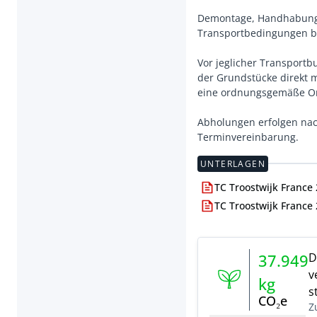
Demontage, Handhabung 
Transportbedingungen b
Vor jeglicher Transportb
der Grundstücke direkt
eine ordnungsgemäße Org
Abholungen erfolgen nac
Terminvereinbarung.
UNTERLAGEN
TC Troostwijk France 
TC Troostwijk France
D
37.949
v
kg
s
CO₂e
Z