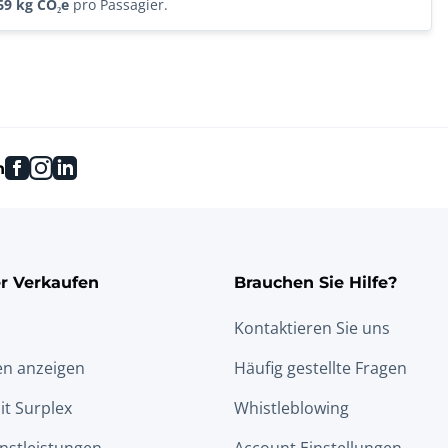
69 kg CO₂e
pro Passagier.
facebook
instagram
linkedin
n
r Verkaufen
Brauchen Sie Hilfe?
Kontaktieren Sie uns
en anzeigen
Häufig gestellte Fragen
it Surplex
Whistleblowing
nstleistungen
Account Einstellungen