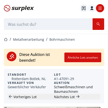
Startseite
Suchleiste
Startseite
Metallverarbeitung
Bohrmaschinen
Diese Auktion ist
Ähnliche Lots ansehen
beendet!
STANDORT
LOT
Rotterdam Botlek, NL
A1-47091-29
VERKAUFT VON
AUKTION
Gewerblicher Verkäufer
Schweißmaschinen und
Baumaschinen
Vorheriges Lot
Nächstes Lot