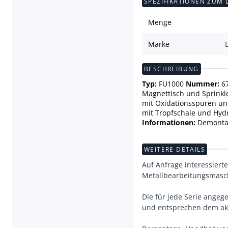
SPEZIFIKATIONEN ZUM 
Menge
Marke
BESCHREIBUNG
Typ:
FU1000
Nummer:
6
Magnettisch und Sprink
mit Oxidationsspuren un
mit Tropfschale und Hyd
Informationen:
Demontag
WEITERE DETAILS
Auf Anfrage interessiert
Metallbearbeitungsmasc
Die für jede Serie ange
und entsprechen dem akt