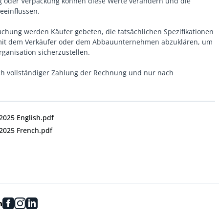
oder Verpackung können diese Werte verändern und die
eeinflussen.
uchung werden Käufer gebeten, die tatsächlichen Spezifikationen
 mit dem Verkäufer oder dem Abbauunternehmen abzuklären, um
anisation sicherzustellen.
h vollständiger Zahlung der Rechnung und nur nach
2025 English.pdf
 2025 French.pdf
facebook
instagram
linkedin
n