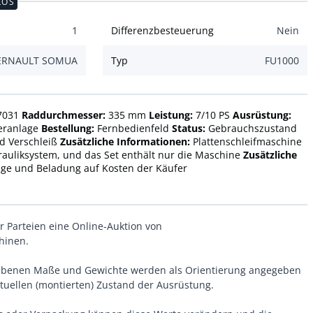
LOS
1
Differenzbesteuerung
Nein
ERNAULT SOMUA
Typ
FU1000
7031
Raddurchmesser:
335 mm
Leistung:
7/10 PS
Ausrüstung:
leranlage
Bestellung:
Fernbedienfeld
Status:
Gebrauchszustand
d Verschleiß
Zusätzliche Informationen:
Plattenschleifmaschine
rauliksystem, und das Set enthält nur die Maschine
Zusätzliche
e und Beladung auf Kosten der Käufer
er Parteien eine Online-Auktion von
hinen.
gebenen Maße und Gewichte werden als Orientierung angegeben
uellen (montierten) Zustand der Ausrüstung.