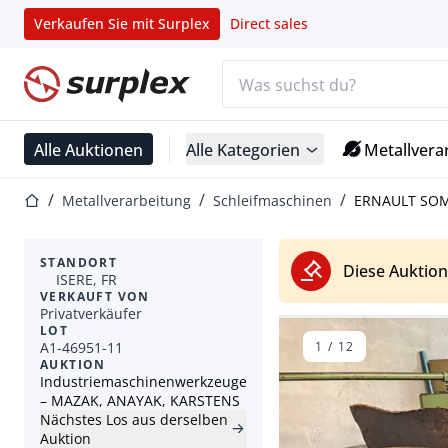
Verkaufen Sie mit Surplex
Direct sales
Suchleiste
Startseite
Alle Auktionen
Alle Kategorien
Metallvera
Startseite
Metallverarbeitung
Schleifmaschinen
ERNAULT SOMU
STANDORT
Diese Auktion
ISERE, FR
VERKAUFT VON
Privatverkäufer
LOT
A1-46951-11
1
/
12
AUKTION
Industriemaschinenwerkzeuge
– MAZAK, ANAYAK, KARSTENS
Nächstes Los aus derselben
Auktion