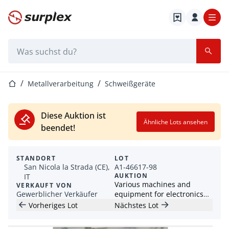
Startseite
Suchleiste
Startseite
Metallverarbeitung
Schweißgeräte
Diese Auktion ist
Ähnliche Lots ansehen
beendet!
STANDORT
LOT
San Nicola la Strada (CE),
A1-46617-98
AUKTION
IT
Various machines and
VERKAUFT VON
Gewerblicher Verkäufer
equipment for electronics
industry
Vorheriges Lot
Nächstes Lot