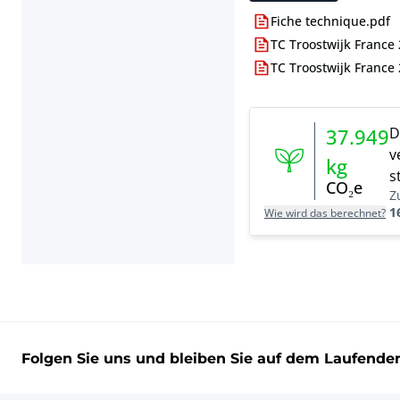
Fiche technique.pdf
TC Troostwijk France 
TC Troostwijk France
D
37.949
v
kg
s
CO₂e
Z
1
Wie wird das berechnet?
Folgen Sie uns und bleiben Sie auf dem Laufende