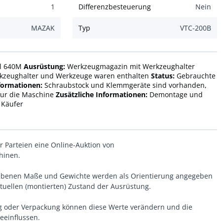
1
Differenzbesteuerung
Nein
MAZAK
Typ
VTC-200B
l 640M
Ausrüstung:
Werkzeugmagazin mit Werkzeughalter
kzeughalter und Werkzeuge waren enthalten
Status:
Gebrauchte
nformationen:
Schraubstock und Klemmgeräte sind vorhanden,
nur die Maschine
Zusätzliche Informationen:
Demontage und
 Käufer
er Parteien eine Online-Auktion von
hinen.
gebenen Maße und Gewichte werden als Orientierung angegeben
uellen (montierten) Zustand der Ausrüstung.
oder Verpackung können diese Werte verändern und die
eeinflussen.