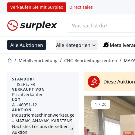
Verkaufen Sie mit Surplex
Direct sales
Suchleiste
Startseite
Alle Auktionen
Alle Kategorien
Metallvera
Startseite
Metallverarbeitung
CNC-Bearbeitungszentren
MAZA
STANDORT
Diese Auktion
ISERE, FR
VERKAUFT VON
Privatverkäufer
LOT
A1-46951-12
1
/
20
AUKTION
Industriemaschinenwerkzeuge
– MAZAK, ANAYAK, KARSTENS
Nächstes Los aus derselben
Auktion