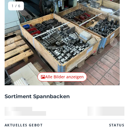
1
/
6
Vorheriger Artikel
Nächster
Alle Bilder anzeigen
Sortiment Spannbacken
AKTUELLES GEBOT
STATUS