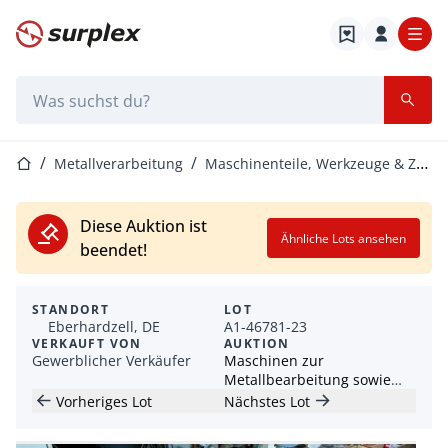
Startseite
Suchleiste
Startseite
Metallverarbeitung
Maschinenteile, Werkzeuge & Zubehör
Diese Auktion ist
Ähnliche Lots ansehen
beendet!
STANDORT
LOT
Eberhardzell, DE
A1-46781-23
VERKAUFT VON
AUKTION
Gewerblicher Verkäufer
Maschinen zur
Metallbearbeitung sowie
weitere
Vorheriges Lot
Nächstes Lot
Geschäftsausstattung