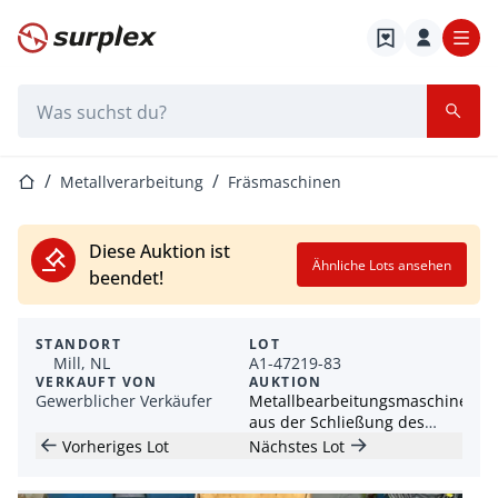
Startseite
Suchleiste
Startseite
Metallverarbeitung
Fräsmaschinen
Diese Auktion ist
Ähnliche Lots ansehen
beendet!
STANDORT
LOT
Mill, NL
A1-47219-83
VERKAUFT VON
AUKTION
Gewerblicher Verkäufer
Metallbearbeitungsmaschinen
aus der Schließung des
Werks Luwolux und Magna
Vorheriges Lot
Nächstes Lot