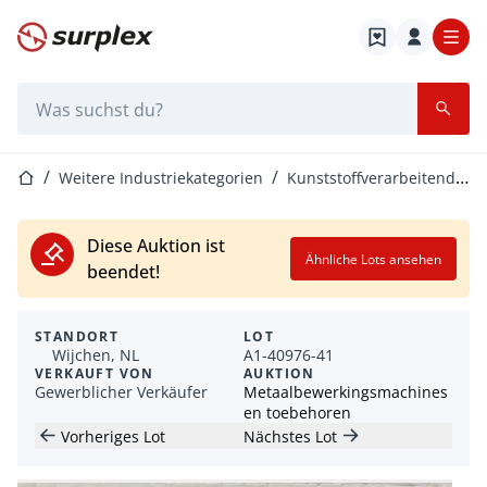
Startseite
Suchleiste
Startseite
Weitere Industriekategorien
Kunststoffverarbeitende Industrie
Diese Auktion ist
Ähnliche Lots ansehen
beendet!
STANDORT
LOT
Wijchen, NL
A1-40976-41
VERKAUFT VON
AUKTION
Gewerblicher Verkäufer
Metaalbewerkingsmachines
en toebehoren
Vorheriges Lot
Nächstes Lot