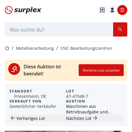
Startseite
Suchleiste
Startseite
Metallverarbeitung
CNC-Bearbeitungszentren
Diese Auktion ist
Ähnliche Lots ansehen
beendet!
STANDORT
LOT
Friesenheim, DE
A7-47048-7
VERKAUFT VON
AUKTION
Gewerblicher Verkäufer
Maschinen aus
Betriebsaufgabe und
Produktionsschließung
Vorheriges Lot
Nächstes Lot