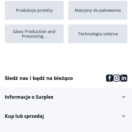
Produkcja przedzy
Maszyny do pakowania
Glass Production and
Technologia solarna
Processing...
Branza tworzyw
Branza graficzna zdjec
sztucznych
Stock
faceboo
inst
li
Śledź nas i bądź na bieżąco
Printed Circuit Board
Komputery graficzne
Industry
Informacje o Surplex
Sprzet laboratoryjny
Barwienie i pranie
Kup lub sprzedaj
Candle production
Air Cooling and
machines
Treatment Equipment