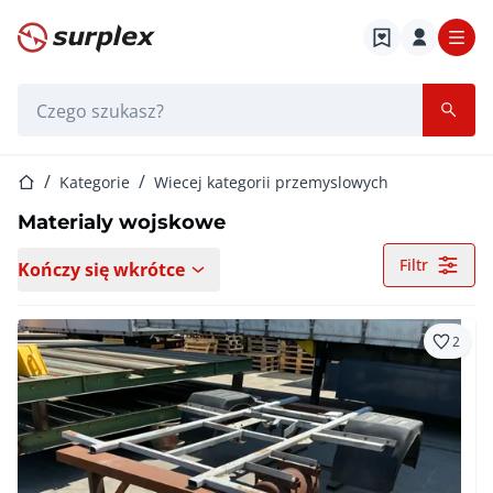
Strona główna
Pasek wyszukiwania
Strona główna
Kategorie
Wiecej kategorii przemyslowych
Materialy wojskowe
Filtr
Kończy się wkrótce
2