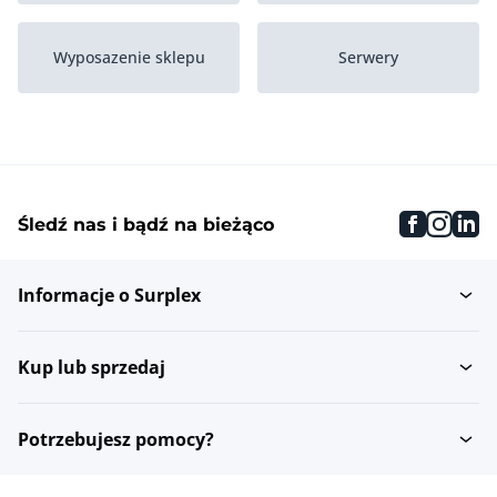
Wyposazenie sklepu
Serwery
Drukarki, skanery i
Wyposazenie biur
urzadzenia...
faceboo
inst
li
Śledź nas i bądź na bieżąco
Zapiecia
Ramki banerów
Informacje o Surplex
Inne artykuly
Banery reklamowe
promocyjne
Kup lub sprzedaj
Maszty flagowe
Znaki chodnikowe
Potrzebujesz pomocy?
Archiwacja flag