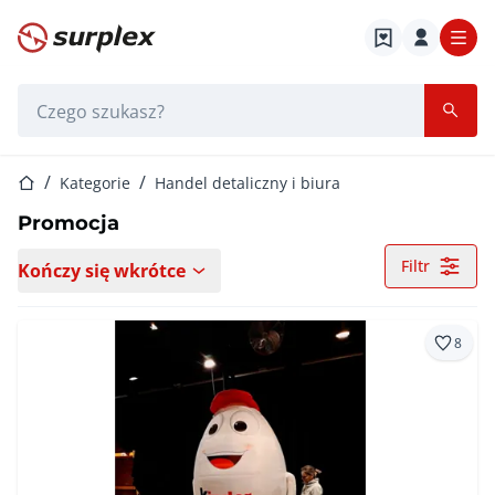
Strona główna
Pasek wyszukiwania
Strona główna
Kategorie
Handel detaliczny i biura
Promocja
Filtr
Kończy się wkrótce
8