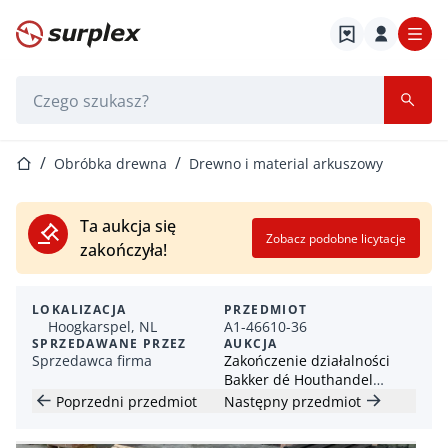
Strona główna
Pasek wyszukiwania
Strona główna
Obróbka drewna
Drewno i material arkuszowy
Ta aukcja się
Zobacz podobne licytacje
zakończyła!
LOKALIZACJA
PRZEDMIOT
Hoogkarspel, NL
A1-46610-36
SPRZEDAWANE PRZEZ
AUKCJA
Sprzedawca firma
Zakończenie działalności
Bakker dé Houthandel
Hoogkarspel
Poprzedni przedmiot
Następny przedmiot