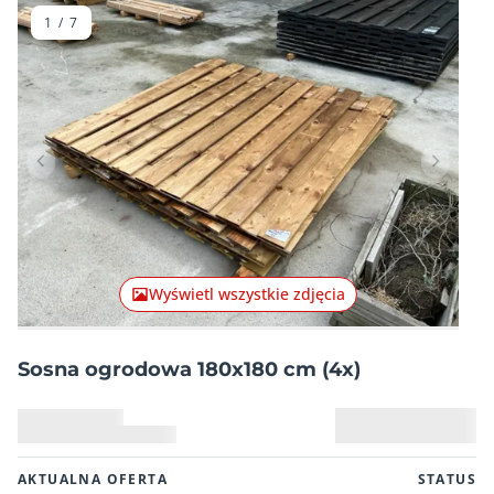
1
/
7
Poprzednia pozycja
Następn
Wyświetl wszystkie zdjęcia
Sosna ogrodowa 180x180 cm (4x)
AKTUALNA OFERTA
STATUS