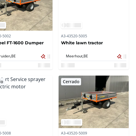
0-5002
A3-43520-5005
eel FT-1600 Dumper
White lawn tractor
ruiden,
BE
Meerhout,
BE
do
Cerrado
0-5008
A3-43520-5009