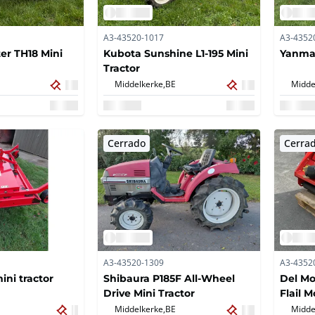
A3-43520-1017
A3-4352
ter TH18 Mini
Kubota Sunshine L1-195 Mini
Yanma
Tractor
Middelkerke,
BE
Midde
Cerrado
Cerra
A3-43520-1309
A3-4352
ni tractor
Shibaura P185F All-Wheel
Del Mo
Drive Mini Tractor
Flail 
Middelkerke,
BE
Midde