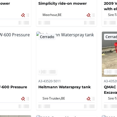
mower
Simplicity ride-on mower
2009 V
with e
Meerhout,
BE
Sint-T
Cerrado
Cerra
A3-43520-5011
A3-4352
-600 Pressure
Heitmann Waterspray tank
QMAC 
Excava
Sint-Truiden,
BE
Sint-T