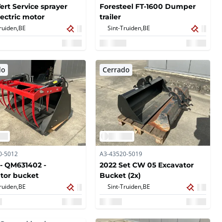
ert Service sprayer
Foresteel FT-1600 Dumper
lectric motor
trailer
ruiden,
BE
Sint-Truiden,
BE
do
Cerrado
0-5012
A3-43520-5019
- QM631402 -
2022 Set CW 05 Excavator
tor bucket
Bucket (2x)
ruiden,
BE
Sint-Truiden,
BE