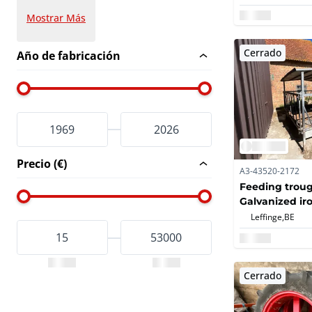
Mostrar Más
Cerrado
Año de fabricación
Precio (€)
A3-43520-2172
Feeding troug
Galvanized ir
Leffinge,
BE
Cerrado