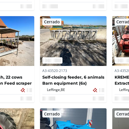
Cerrado
Cerra
A3-43520-2173
A3-4352
h, 22 cows
Self-closing feeder, 6 animals
KREME
on Feed scraper
Barn equipment (6x)
Extrac
Leffinge,
BE
Leffin
Cerrado
Cerra