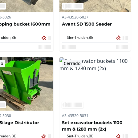
0-5026
A3-43520-5027
ipping bucket 1600mm
Avant SD 1500 Seeder
ruiden,
BE
Sint-Truiden,
BE
do
Cerrado
0-5030
A3-43520-5031
Silage Distributor
Set excavator buckets 1100
mm & 1280 mm (2x)
ruiden,
BE
Sint-Truiden,
BE