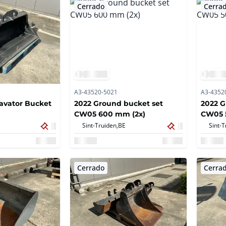
Cerrado
Cerra
A3-43520-5021
A3-4352
cavator Bucket
2022 Ground bucket set
2022 G
CW05 600 mm (2x)
CW05 
Sint-Truiden,
BE
Sint-T
Cerrado
Cerra