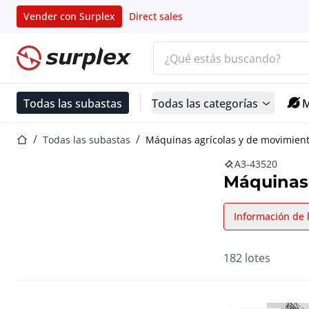
Vender con Surplex
Direct sales
Barra de búsqueda
Página de inicio
Todas las subastas
Todas las categorías
M
Página de inicio
Todas las subastas
Máquinas agrícolas y de movimient
A3-43520
Máquinas 
Información de 
182 lotes