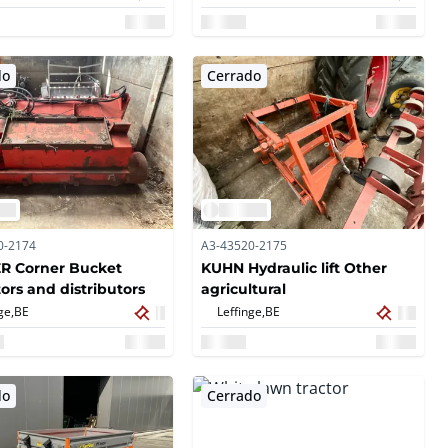
do
Cerrado
0-2174
A3-43520-2175
R Corner Bucket
KUHN Hydraulic lift Other
tors and distributors
agricultural
ge,
BE
Leffinge,
BE
do
Cerrado