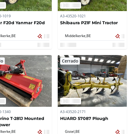
0-1019
A3-43520-1021
r F20d Yanmar F20d
Shibaura P21F Mini Tractor
lkerke,
BE
Middelkerke,
BE
do
Cerrado
0-1340
A3-43520-2171
rino T-281J Mounted
HUARD 57087 Plough
Mower
lkerke,
BE
Gistel,
BE