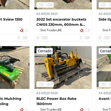
A3-43520-5025
A3-4352
t Xview 1350
2022 Set excavator buckets
Side t
CW05 230mm, 600mm &
1200mm
Sint-Truiden,
BE
Sint-T
Cerrado
Cerra
A3-43520-5029
A3-4352
ic Mulching
BLEC Power Box Rake
Avant 
pling
1500mm
Sint-Truiden,
BE
Sint-T