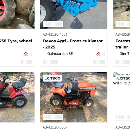
A3-43520-4501
A3-4352
R38 Tyre, wheel
Devos Agri - Front cultivator
Forest
- 2025
trailer
Galmaarden,
BE
Sint-T
Cerrado
Cerra
A3-43520-5007
A3-4352