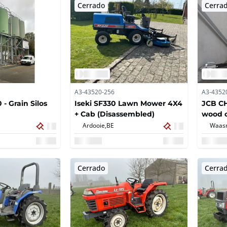
Cerrado
Cerra
A3-43520-256
A3-4352
- Grain Silos
Iseki SF330 Lawn Mower 4X4
JCB CH
+ Cab (Disassembled)
wood 
Ardooie,
BE
Waasm
Cerrado
Cerra