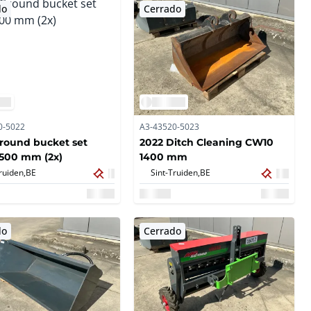
do
Cerrado
0-5022
A3-43520-5023
round bucket set
2022 Ditch Cleaning CW10
500 mm (2x)
1400 mm
ruiden,
BE
Sint-Truiden,
BE
do
Cerrado