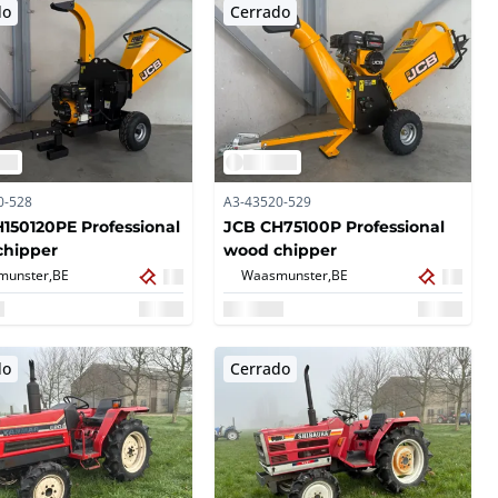
do
Cerrado
0-528
A3-43520-529
150120PE Professional
JCB CH75100P Professional
chipper
wood chipper
unster,
BE
Waasmunster,
BE
do
Cerrado