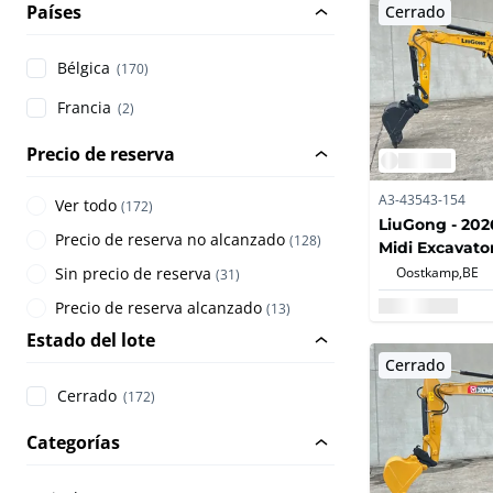
Países
Cerrado
Bélgica
(170)
Francia
(2)
Precio de reserva
A3-43543-154
Ver todo
(
172
)
LiuGong - 2026
Precio de reserva no alcanzado
(
128
)
Midi Excavato
Oostkamp,
BE
Sin precio de reserva
(
31
)
Precio de reserva alcanzado
(
13
)
Estado del lote
Cerrado
Cerrado
(172)
Categorías