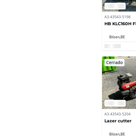
A3-43543-5198
HB KLC160H F
Bilzen,
BE
Cerrado
A3-43543-5204
Lazer cutter
Bilzen,
BE