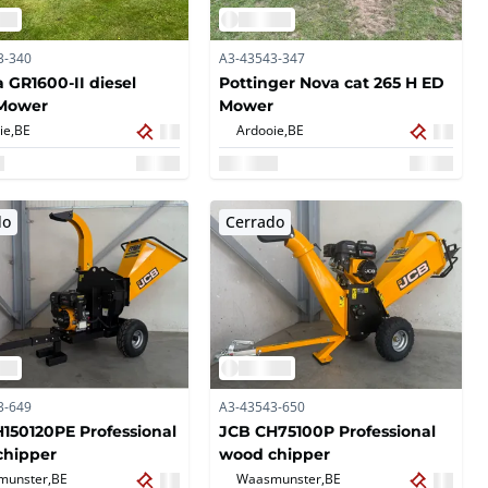
3-340
A3-43543-347
 GR1600-II diesel
Pottinger Nova cat 265 H ED
Mower
Mower
ie,
BE
Ardooie,
BE
do
Cerrado
3-649
A3-43543-650
150120PE Professional
JCB CH75100P Professional
chipper
wood chipper
unster,
BE
Waasmunster,
BE