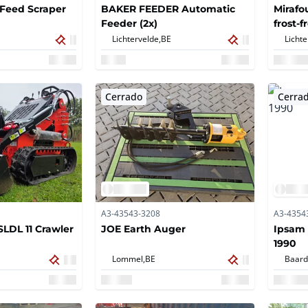
Feed Scraper
BAKER FEEDER Automatic
Mirafo
Feeder (2x)
frost-f
Lichtervelde,
BE
Lichte
Cerrado
Cerra
A3-43543-3208
A3-4354
SLDL 11 Crawler
JOE Earth Auger
Ipsam 
1990
Lommel,
BE
Baar