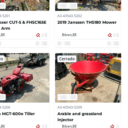
3-5201
A3-43543-5202
oxer CUT-5 & FHSC165E
2019 Janssen THS180 Mower
 Arm
,
BE
Bilzen,
BE
do
Cerrado
3-5206
A3-43543-5209
 MGT-600e Tiller
Arable and grassland
injector
,
BE
Bilzen,
BE