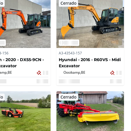
do
Cerrado
3-156
A3-43543-157
 - 2020 - DX55-9CN -
Hyundai - 2016 - R60VS - Midi
xcavator
Excavator
amp,
BE
Oostkamp,
BE
do
Cerrado