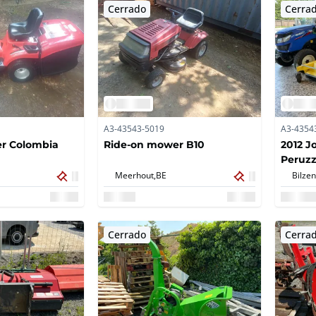
Cerrado
Cerra
A3-43543-5019
A3-4354
r Colombia
Ride-on mower B10
2012 J
Peruzz
Mower
Meerhout,
BE
Bilzen
Cerrado
Cerra