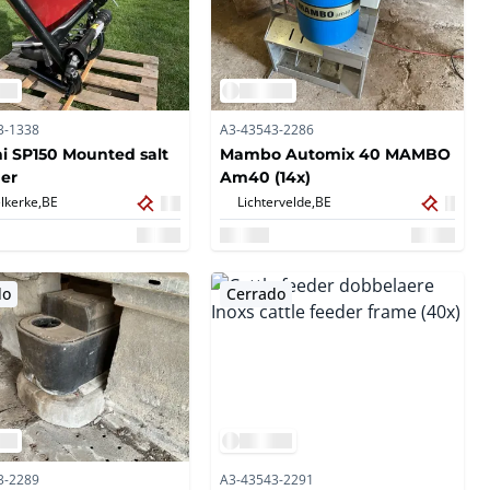
3-1338
A3-43543-2286
i SP150 Mounted salt
Mambo Automix 40 MAMBO
er
Am40 (14x)
lkerke,
BE
Lichtervelde,
BE
do
Cerrado
3-2289
A3-43543-2291