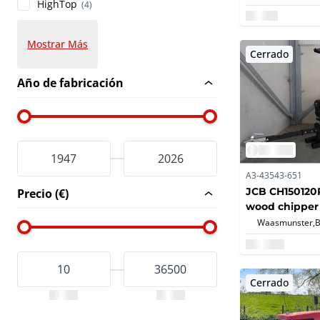
HighTop
(4)
Mostrar Más
Cerrado
Año de fabricación
A3-43543-651
JCB CH150120P
Precio (€)
wood chipper
Waasmunster,
Cerrado