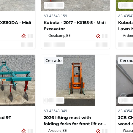
A3-43543-159
A3-4354
 XE60DA - Midi
Kubota - 2017 - KX155-5 - Midi
Kubota
Excavator
Lawn 
Oostkamp,
BE
Ardoo
Cerrado
Cerra
A3-43543-349
A3-4354
ad 9T
2026 lifting mast with
JCB CH
folding forks for front lift or
wood 
behind the tractor, 2500 kg
Ardooie,
BE
Waasm