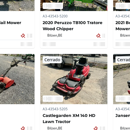
A3-43543-5200
A3-4354
lail Mower
2020 Peruzzo TB100 Tratore
2021 B
Wood Chipper
Mower
Bilzen,
BE
Bilzen
Cerrado
Cerra
A3-43543-5205
A3-4354
Castlegarden XM 140 HD
Jansen
Lawn Tractor
Bilzen,
BE
Bilzen