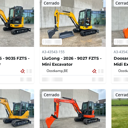
Cerrado
Cerra
A3-43543-155
A3-4354
 - 9035 FZTS -
LiuGong - 2026 - 9027 FZTS -
Doosan
r
Mini Excavator
Midi E
Oostkamp,
BE
Oostk
Cerrado
Cerra