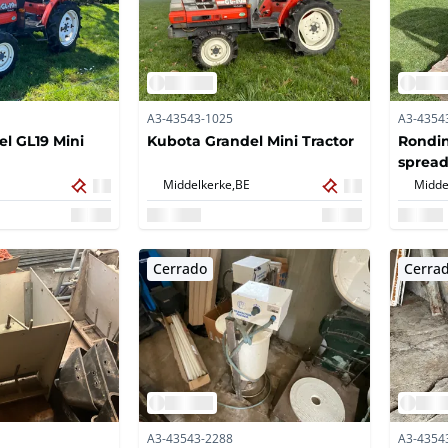
A3-43543-1025
A3-4354
l GL19 Mini
Kubota Grandel Mini Tractor
Rondin
spread
Middelkerke,
BE
Midde
Cerrado
Cerra
A3-43543-2288
A3-4354