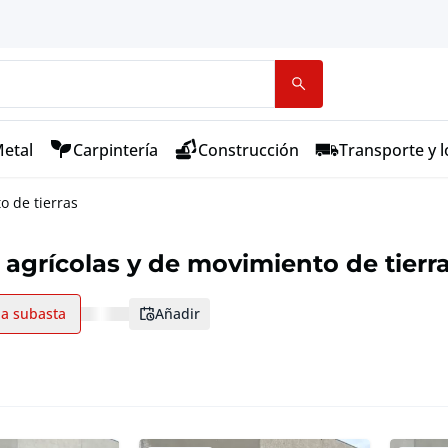
etal
Carpintería
Construcción
Transporte y l
o de tierras
agrícolas y de movimiento de tierr
la subasta
añadir