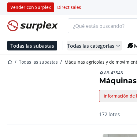
Vender con Surplex
Direct sales
Barra de búsqueda
Página de inicio
Todas las subastas
Todas las categorías
M
Página de inicio
Todas las subastas
Máquinas agrícolas y de movimient
A3-43543
Máquinas 
Información de 
172 lotes