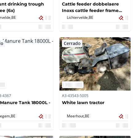
unt drinking trough
Cattle feeder dobbelaere
ree (6x)
Inoxs cattle feeder frame
(40x)
rvelde,
BE
Lichtervelde,
BE
do
Cerrado
3-4367
A3-43543-5005
Manure Tank 18000L -
White lawn tractor
degem,
BE
Meerhout,
BE