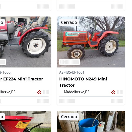
do
Cerrado
3-1000
A3-43543-1001
 EF224 Mini Tractor
HINOMOTO N249 Mini
Tractor
lkerke,
BE
Middelkerke,
BE
do
Cerrado