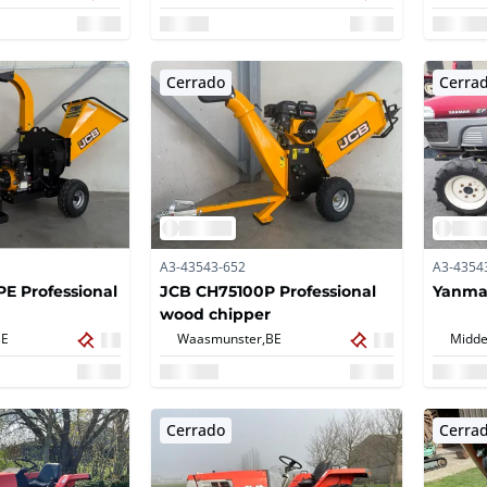
lift
Cerrado
Cerra
A3-43543-652
A3-4354
E Professional
JCB CH75100P Professional
Yanmar
wood chipper
BE
Waasmunster,
BE
Midde
Cerrado
Cerra