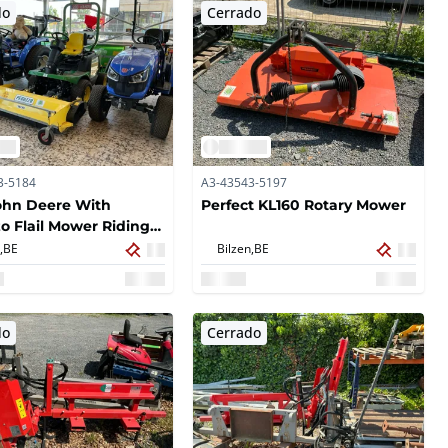
do
Cerrado
3-5184
A3-43543-5197
ohn Deere With
Perfect KL160 Rotary Mower
o Flail Mower Riding
,
BE
Bilzen,
BE
do
Cerrado