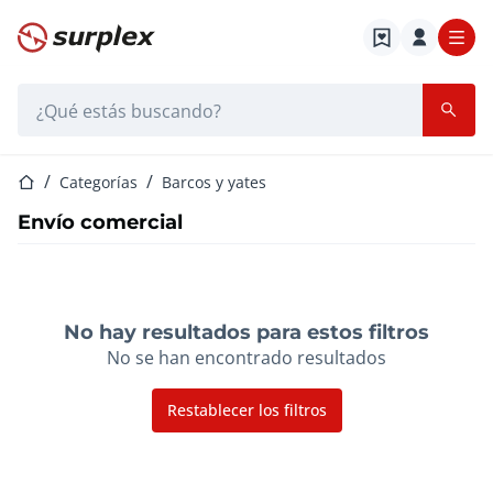
Página de inicio
Barra de búsqueda
Página de inicio
Categorías
Barcos y yates
Envío comercial
No hay resultados para estos filtros
No se han encontrado resultados
Restablecer los filtros