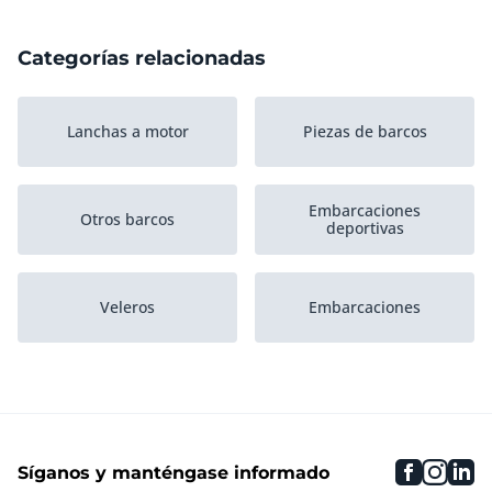
Categorías relacionadas
Lanchas a motor
Piezas de barcos
Embarcaciones
Otros barcos
deportivas
Veleros
Embarcaciones
Varios envíos
Naves de pasajeros
comerciales
faceboo
inst
li
Síganos y manténgase informado
Barcos de Trabajo
Barcazas de empuje