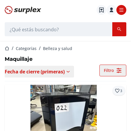
Página de inicio
Barra de búsqueda
Página de inicio
Categorías
Belleza y salud
Maquillaje
Filtro
Fecha de cierre (primeras)
3