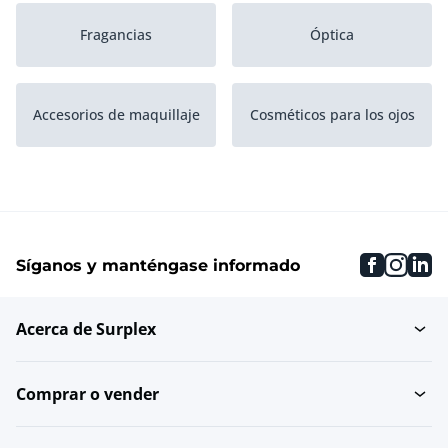
Fragancias
Óptica
Accesorios de maquillaje
Cosméticos para los ojos
Cosméticos labiales
Cosméticos faciales
faceboo
inst
li
Síganos y manténgase informado
Productos para las uñas
Acerca de Surplex
Comprar o vender