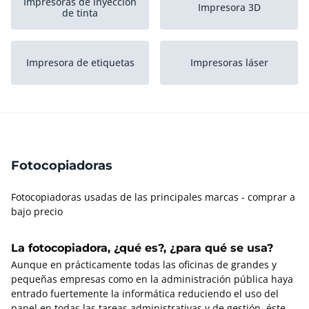
Impresoras de inyección
Impresora 3D
de tinta
Impresora de etiquetas
Impresoras láser
Impresoras Todo en Uno
Trazadores gráficos
Fotocopiadoras
Eliminando
Encuadernadoras
Fotocopiadoras usadas de las principales marcas - comprar a
bajo precio
Otras impresoras y
Plegadoras
copiadoras
La fotocopiadora, ¿qué es?, ¿para qué se usa?
Aunque en prácticamente todas las oficinas de grandes y
pequeñas empresas como en la administración pública haya
entrado fuertemente la informática reduciendo el uso del
papel en todas las tareas administrativas y de gestión, éste