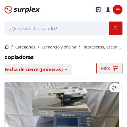
Página de inicio
Barra de búsqueda
Página de inicio
Categorías
Comercio y oficina
Impresoras, escáneres y fotocopiadoras
copiadoras
Filtro
Fecha de cierre (primeras)
6