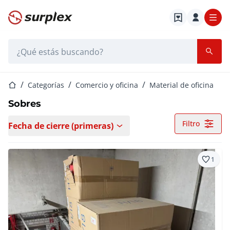
Página de inicio
Barra de búsqueda
Página de inicio
Categorías
Comercio y oficina
Material de oficina
Sobres
Filtro
Fecha de cierre (primeras)
1