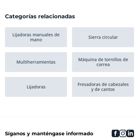
Categorías relacionadas
Lijadoras manuales de
Sierra circular
mano
Máquina de tornillos de
Multiherramientas
correa
Fresadoras de cabezales
Lijadoras
y de cantos
Sierras de sable
Quitapapeles
faceboo
inst
li
Síganos y manténgase informado
Amoladoras para banco
instrumentos Juegos
de trabajo