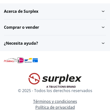
Acerca de Surplex
Pulidoras
Máquinas de aserrar
Comprar o vender
Tackers eléctricos
Sierras de inmersión
¿Necesita ayuda?
Disyuntores
Taladros eléctricos
Aspiradores de polvo
Amoladoras eléctricas
para ejes
© 2025 - Todos los derechos reservados
Sierras de calar
Brocas de diamante
Términos y condiciones
Política de privacidad