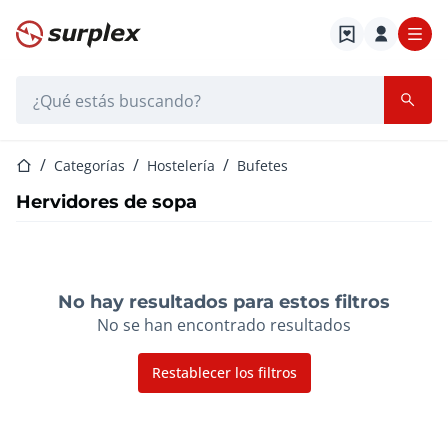
Página de inicio
Barra de búsqueda
Página de inicio
Categorías
Hostelería
Bufetes
Hervidores de sopa
No hay resultados para estos filtros
No se han encontrado resultados
Restablecer los filtros