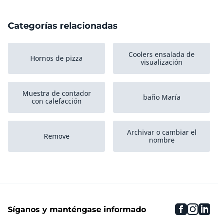
Categorías relacionadas
Coolers ensalada de
Hornos de pizza
visualización
Muestra de contador
baño María
con calefacción
Archivar o cambiar el
Remove
nombre
Calentados armarios
Suministros
de...
faceboo
inst
li
Síganos y manténgase informado
Otros equipos de
Carros de servicio
calefacción