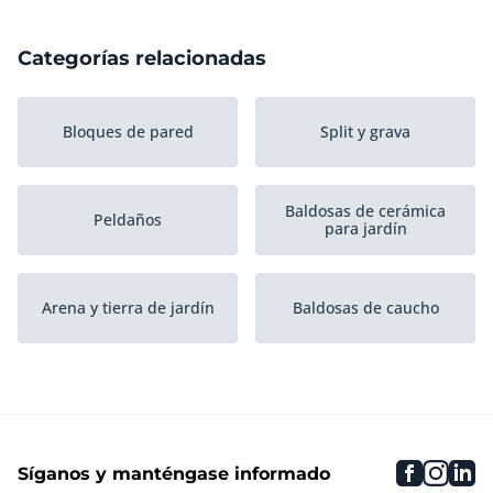
Categorías relacionadas
Bloques de pared
Split y grava
Baldosas de cerámica
Peldaños
para jardín
Arena y tierra de jardín
Baldosas de caucho
Baldosas de madera
Césped artificial
faceboo
inst
li
Síganos y manténgase informado
Baldosa de hormigón
Tiles