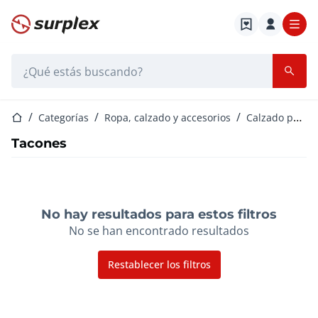
Página de inicio
Barra de búsqueda
Página de inicio
Categorías
Ropa, calzado y accesorios
Calzado para mujer
Tacones
No hay resultados para estos filtros
No se han encontrado resultados
Restablecer los filtros