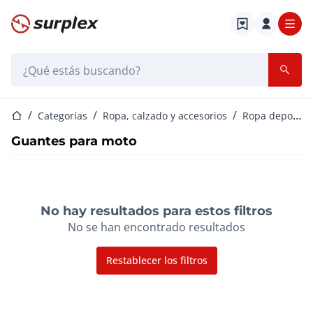
Página de inicio
Barra de búsqueda
Página de inicio
Categorías
Ropa, calzado y accesorios
Ropa deportiva para hombre
Guantes para moto
No hay resultados para estos filtros
No se han encontrado resultados
Restablecer los filtros