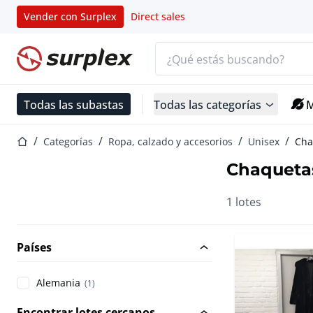
Vender con Surplex
Direct sales
Barra de búsqueda
Página de inicio
Todas las subastas
Todas las categorías
M
Página de inicio
Categorías
Ropa, calzado y accesorios
Unisex
Cha
Chaqueta
1 lotes
Países
Alemania
(1)
Encontrar lotes cercanos