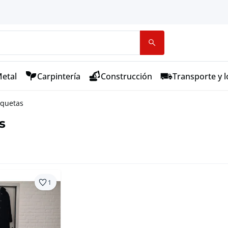
etal
Carpintería
Construcción
Transporte y l
quetas
s
1