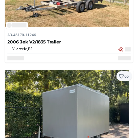
A3-46170-11246
2006 Jek V2/1835 Trailer
Vlierzele,
BE
65