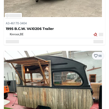
A3-46170-3404
1995 B.C.W. V410206 Trailer
Kinrooi,
BE
98