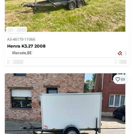
A3-46170-11066
Henra K3.27 2008
Vlierzele,
BE
69