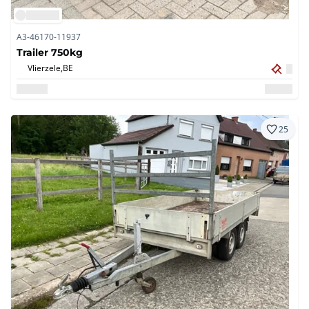
A3-46170-11937
Trailer 750kg
Vlierzele,
BE
25