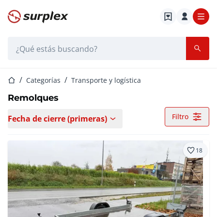
Página de inicio
Barra de búsqueda
Página de inicio
Categorías
Transporte y logística
Remolques
Filtro
Fecha de cierre (primeras)
18