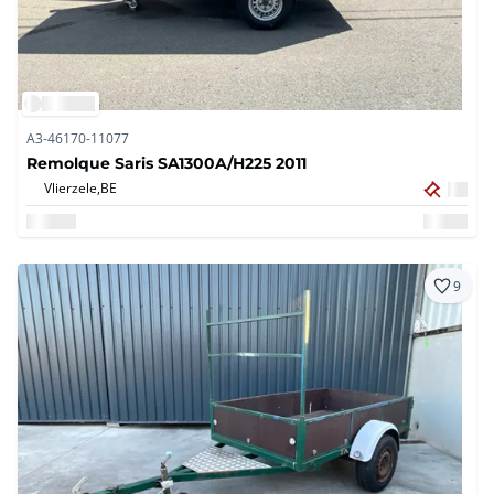
A3-46170-11077
Remolque Saris SA1300A/H225 2011
Vlierzele,
BE
9