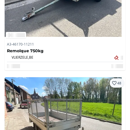
A3-46170-11211
Remolque 750kg
VLIERZELE,
BE
48