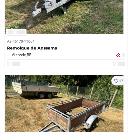
A3-46170-11064
Remolque de Anssems
Vlierzele,
BE
12