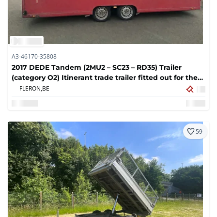
A3-46170-35808
2017 DEDE Tandem (2MU2 – SC23 – RD35) Trailer
(category O2) Itinerant trade trailer fitted out for the
rotisserie
FLERON,
BE
59