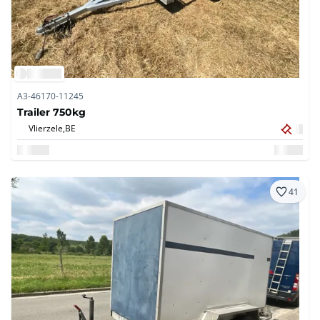
A3-46170-11245
Trailer 750kg
Vlierzele,
BE
41