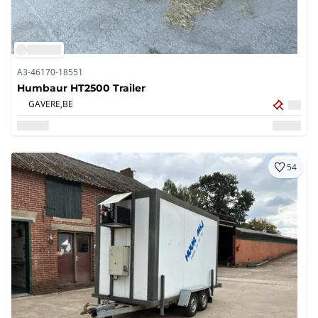
A3-46170-18551
Humbaur HT2500 Trailer
GAVERE,
BE
54