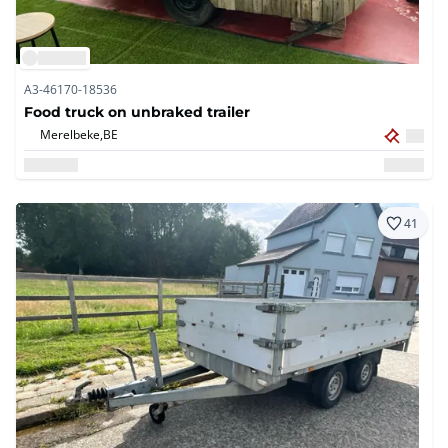
A3-46170-18536
Food truck on unbraked trailer
Merelbeke,
BE
41