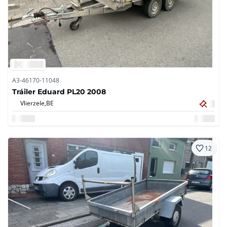
A3-46170-11048
Tráiler Eduard PL20 2008
Vlierzele,
BE
12