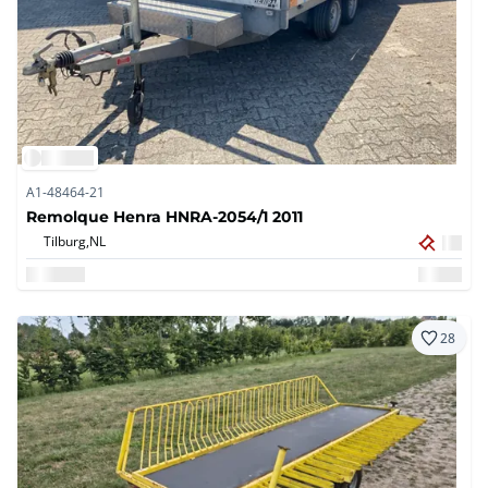
A1-48464-21
Remolque Henra HNRA-2054/1 2011
Tilburg,
NL
28