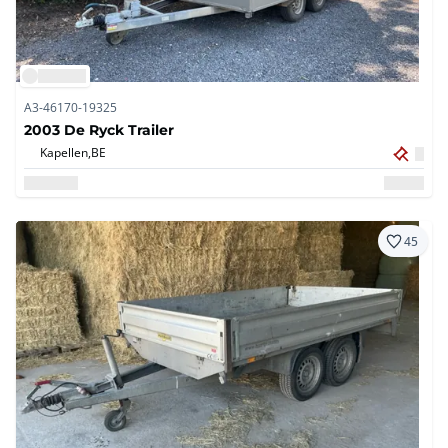
A3-46170-19325
2003 De Ryck Trailer
Kapellen,
BE
45