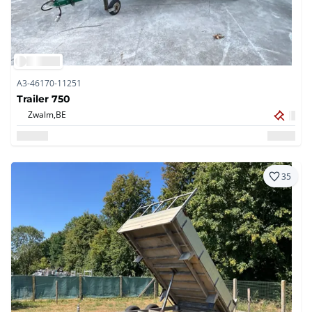
A3-46170-11251
Trailer 750
Zwalm,
BE
35