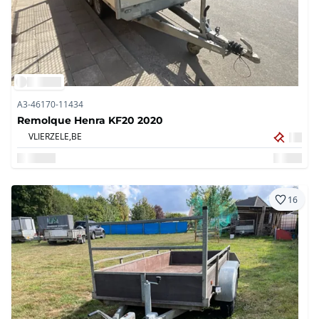
A3-46170-11434
Remolque Henra KF20 2020
VLIERZELE,
BE
16