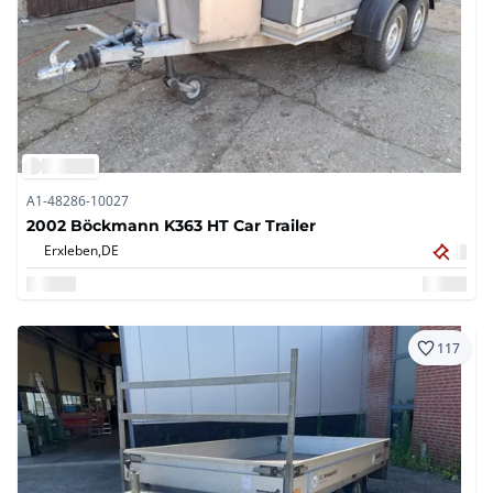
A1-48286-10027
2002 Böckmann K363 HT Car Trailer
Erxleben,
DE
117