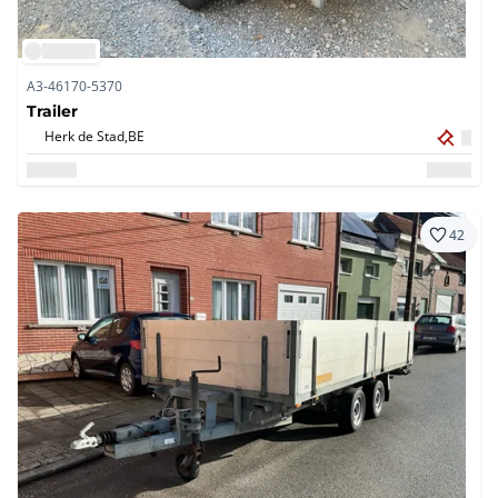
A3-46170-5370
Trailer
Herk de Stad,
BE
42