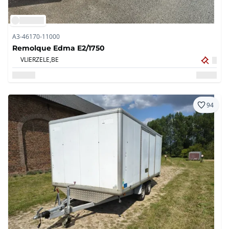
A3-46170-11000
Remolque Edma E2/1750
VLIERZELE,
BE
94