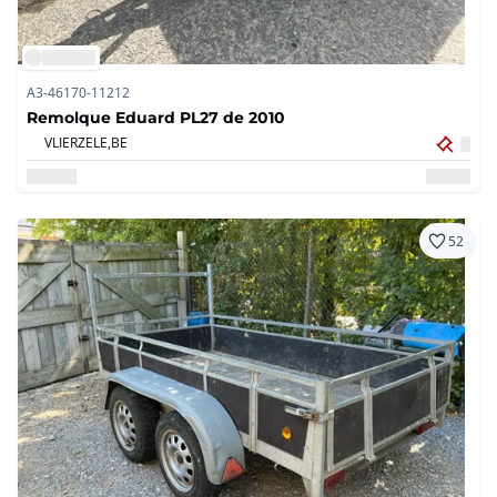
A3-46170-11212
Remolque Eduard PL27 de 2010
VLIERZELE,
BE
52