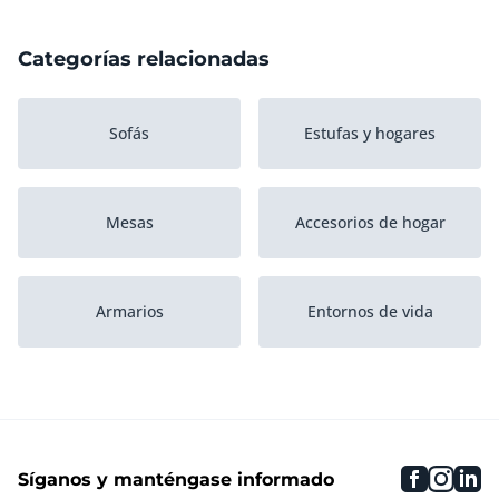
Categorías relacionadas
Sofás
Estufas y hogares
Mesas
Accesorios de hogar
Armarios
Entornos de vida
Sillas
Iluminación
faceboo
inst
li
Síganos y manténgase informado
Dormitorio
Cómodas