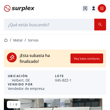
Página de inicio
Barra de búsqueda
Página de inicio
Metal
tornos
¡Esta subasta ha
Vea lotes similares
finalizado!
UBICACIÓN
LOTE
Velbert, DE
045-BZZ-1
VENDIDO POR
Vendedor de empresa
1
/
8