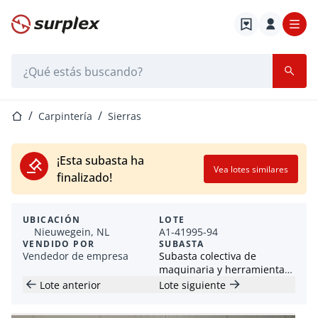
Página de inicio
Barra de búsqueda
Página de inicio
Carpintería
Sierras
¡Esta subasta ha
Vea lotes similares
finalizado!
UBICACIÓN
LOTE
Nieuwegein, NL
A1-41995-94
VENDIDO POR
SUBASTA
Vendedor de empresa
Subasta colectiva de
maquinaria y herramientas
industriales
Lote anterior
Lote siguiente