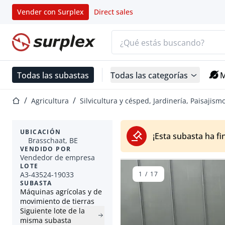
Vender con Surplex
Direct sales
Barra de búsqueda
Página de inicio
Todas las subastas
Todas las categorías
M
Página de inicio
Agricultura
Silvicultura y césped, Jardinería, Paisajism
UBICACIÓN
¡Esta subasta ha fi
Brasschaat, BE
VENDIDO POR
Vendedor de empresa
LOTE
A3-43524-19033
1
/
17
SUBASTA
Máquinas agrícolas y de
movimiento de tierras
Siguiente lote de la
misma subasta