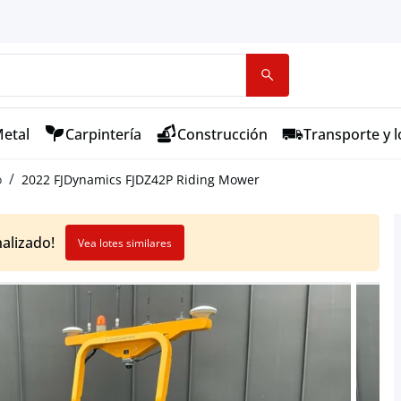
etal
Carpintería
Construcción
Transporte y l
o
2022 FJDynamics FJDZ42P Riding Mower
nalizado!
Vea lotes similares