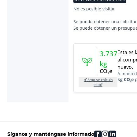
No es posible visitar
Se puede obtener una solicitud
Se puede obtener un presupuest
Esta es 
3.737
al compr
kg
nuevo.
CO₂e
A modo d
kg CO₂e
p
¿Cómo se calcula
esto?
facebook
instagram
linkedin
Síganos y manténgase informado