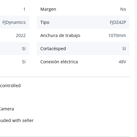
1
Margen
No
FJDynamics
Tipo
FJDZ42P
2022
Anchura de trabajo
1070
mm
Sí
Cortacésped
Sí
Sí
Conexión eléctrica
48
V
controlled
/Camera
uded with seller