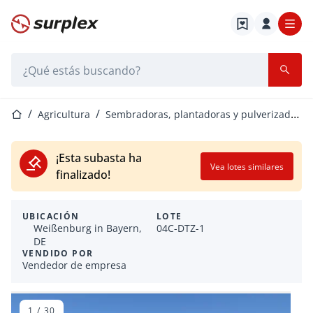
Página de inicio
Barra de búsqueda
Página de inicio
Agricultura
Sembradoras, plantadoras y pulverizadores
¡Esta subasta ha
Vea lotes similares
finalizado!
UBICACIÓN
LOTE
Weißenburg in Bayern,
04C-DTZ-1
DE
VENDIDO POR
Vendedor de empresa
1
/
30