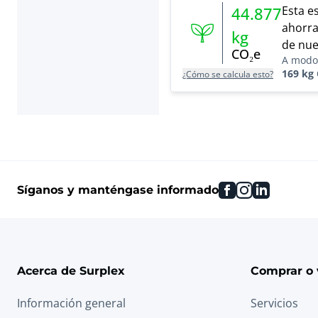
Esta e
44.877
ahorra
kg
de nue
CO₂e
A modo
169 kg
¿Cómo se calcula esto?
facebook
instagram
linkedin
Síganos y manténgase informado
Acerca de Surplex
Comprar o 
Información general
Servicios