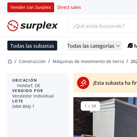
Vender con Surplex
Direct sales
Barra de búsqueda
Página de inicio
Todas las subastas
Todas las categorías
M
Página de inicio
Construcción
Máquinas de movimiento de tierra
20
UBICACIÓN
¡Esta subasta ha fi
Holdorf, DE
VENDIDO POR
Vendedor individual
LOTE
04M-BMJ-1
1
/
30