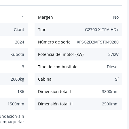
1
Margen
No
Giant
Tipo
G2700 X-TRA HD+
2024
Número de serie
XPSG2D2MTST049280
Kubota
Potencia del motor (kW)
37
kW
3
Tipo de combustible
Diesel
2600
kg
Cabina
Sí
136
Dimensión total L
3800
mm
1500
mm
Dimensión total H
2500
mm
undación-sin
empaquetar