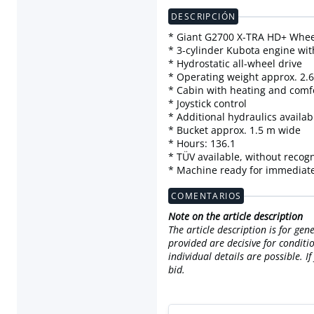
DESCRIPCIÓN
* Giant G2700 X-TRA HD+ Whee
* 3-cylinder Kubota engine wit
* Hydrostatic all-wheel drive
* Operating weight approx. 2.6
* Cabin with heating and comf
* Joystick control
* Additional hydraulics availab
* Bucket approx. 1.5 m wide
* Hours: 136.1
* TÜV available, without recog
* Machine ready for immediat
COMENTARIOS
Note on the article description
The article description is for ge
provided are decisive for conditi
individual details are possible. 
bid.