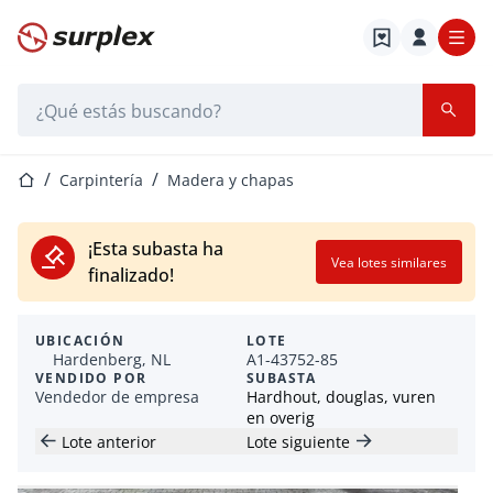
Página de inicio
Barra de búsqueda
Página de inicio
Carpintería
Madera y chapas
¡Esta subasta ha
Vea lotes similares
finalizado!
UBICACIÓN
LOTE
Hardenberg, NL
A1-43752-85
VENDIDO POR
SUBASTA
Vendedor de empresa
Hardhout, douglas, vuren
en overig
Lote anterior
Lote siguiente