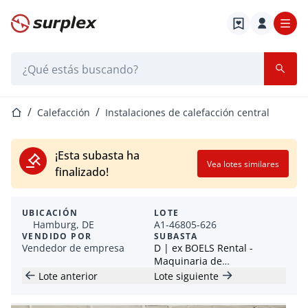
Página de inicio
Barra de búsqueda
Página de inicio
Calefacción
Instalaciones de calefacción central
¡Esta subasta ha
Vea lotes similares
finalizado!
UBICACIÓN
LOTE
Hamburg, DE
A1-46805-626
VENDIDO POR
SUBASTA
Vendedor de empresa
D | ex BOELS Rental -
Maquinaria de
construcción, maquinaria y
Lote anterior
Lote siguiente
herramientas eléctricas -
lotes desde 1 EUR