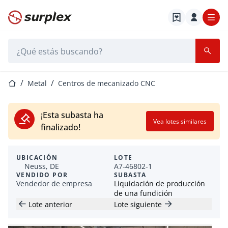
Página de inicio
Barra de búsqueda
Página de inicio
Metal
Centros de mecanizado CNC
¡Esta subasta ha
Vea lotes similares
finalizado!
UBICACIÓN
LOTE
Neuss, DE
A7-46802-1
VENDIDO POR
SUBASTA
Vendedor de empresa
Liquidación de producción
de una fundición
Lote anterior
Lote siguiente