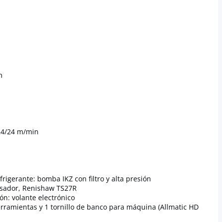
m
/24/24 m/min
frigerante: bomba IKZ con filtro y alta presión
lsador, Renishaw TS27R
n: volante electrónico
erramientas y 1 tornillo de banco para máquina (Allmatic HD