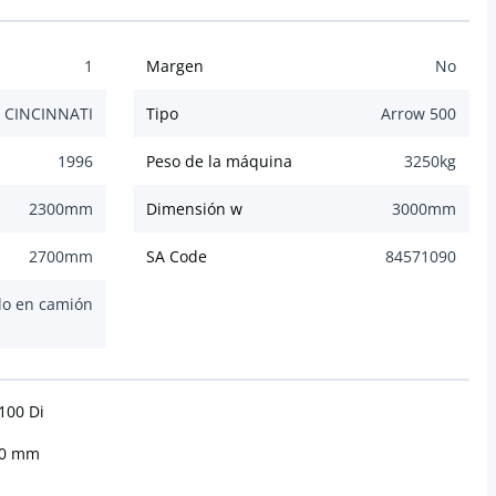
1
Margen
No
CINCINNATI
Tipo
Arrow 500
1996
Peso de la máquina
3250
kg
2300
mm
Dimensión w
3000
mm
2700
mm
SA Code
84571090
o en camión
100 Di
510 mm