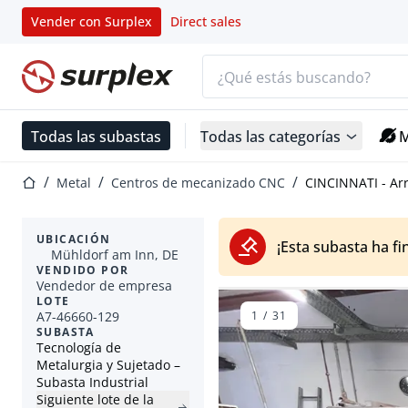
Vender con Surplex
Direct sales
Barra de búsqueda
Página de inicio
Todas las subastas
Todas las categorías
M
Página de inicio
Metal
Centros de mecanizado CNC
CINCINNATI - Arr
UBICACIÓN
¡Esta subasta ha fi
Mühldorf am Inn, DE
VENDIDO POR
Vendedor de empresa
LOTE
A7-46660-129
1
/
31
SUBASTA
Tecnología de
Metalurgia y Sujetado –
Subasta Industrial
Siguiente lote de la