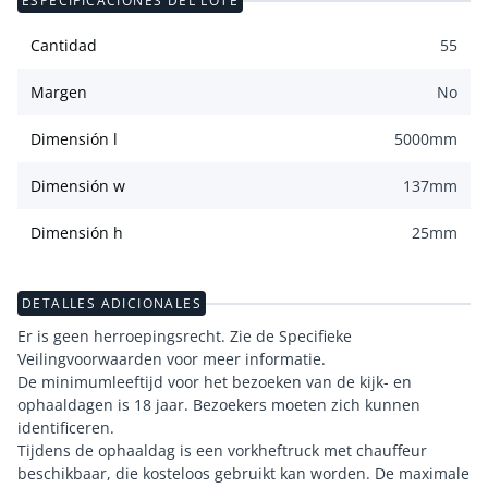
ESPECIFICACIONES DEL LOTE
Cantidad
55
Margen
No
Dimensión l
5000
mm
Dimensión w
137
mm
Dimensión h
25
mm
DETALLES ADICIONALES
Er is geen herroepingsrecht. Zie de Specifieke
Veilingvoorwaarden voor meer informatie.
De minimumleeftijd voor het bezoeken van de kijk- en
ophaaldagen is 18 jaar. Bezoekers moeten zich kunnen
identificeren.
Tijdens de ophaaldag is een vorkheftruck met chauffeur
beschikbaar, die kosteloos gebruikt kan worden. De maximale