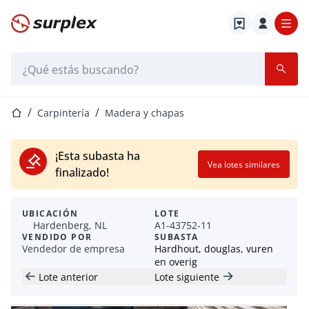
Página de inicio
Barra de búsqueda
Página de inicio
Carpintería
Madera y chapas
¡Esta subasta ha
Vea lotes similares
finalizado!
UBICACIÓN
LOTE
Hardenberg, NL
A1-43752-11
VENDIDO POR
SUBASTA
Vendedor de empresa
Hardhout, douglas, vuren
en overig
Lote anterior
Lote siguiente