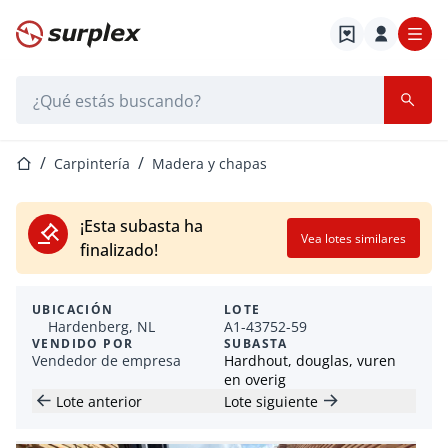
Página de inicio
Barra de búsqueda
Página de inicio
Carpintería
Madera y chapas
¡Esta subasta ha
Vea lotes similares
finalizado!
UBICACIÓN
LOTE
Hardenberg, NL
A1-43752-59
VENDIDO POR
SUBASTA
Vendedor de empresa
Hardhout, douglas, vuren
en overig
Lote anterior
Lote siguiente