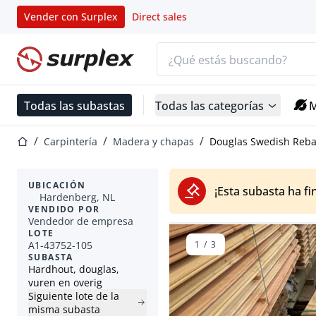
Vender con Surplex
Direct sales
Barra de búsqueda
Página de inicio
Todas las subastas
Todas las categorías
M
Página de inicio
Carpintería
Madera y chapas
Douglas Swedish Reba
UBICACIÓN
¡Esta subasta ha fi
Hardenberg, NL
VENDIDO POR
Vendedor de empresa
LOTE
A1-43752-105
1
/
3
SUBASTA
Hardhout, douglas,
vuren en overig
Siguiente lote de la
misma subasta