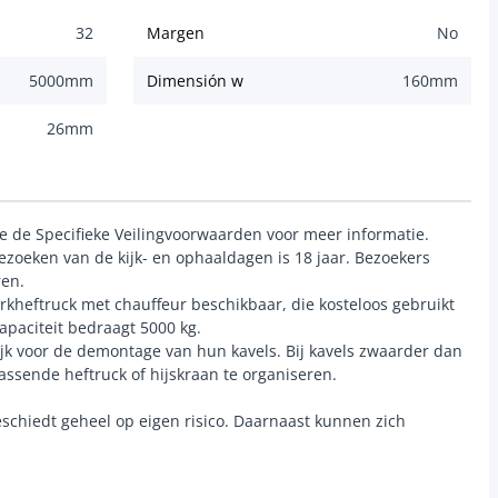
32
Margen
No
5000
mm
Dimensión w
160
mm
26
mm
ie de Specifieke Veilingvoorwaarden voor meer informatie.
zoeken van de kijk- en ophaaldagen is 18 jaar. Bezoekers
ren.
rkheftruck met chauffeur beschikbaar, die kosteloos gebruikt
paciteit bedraagt 5000 kg.
ijk voor de demontage van hun kavels. Bij kavels zwaarder dan
passende heftruck of hijskraan te organiseren.
schiedt geheel op eigen risico. Daarnaast kunnen zich