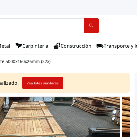
etal
Carpintería
Construcción
Transporte y l
te 5000x160x26mm (32x)
nalizado!
Vea lotes similares