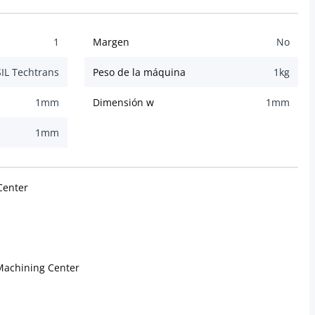
1
Margen
No
IL Techtrans
Peso de la máquina
1
kg
1
mm
Dimensión w
1
mm
1
mm
Center
Machining Center