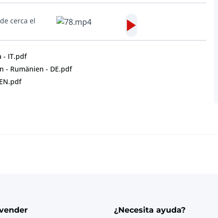
de cerca el
 - IT.pdf
n - Rumänien - DE.pdf
 EN.pdf
vender
¿Necesita ayuda?