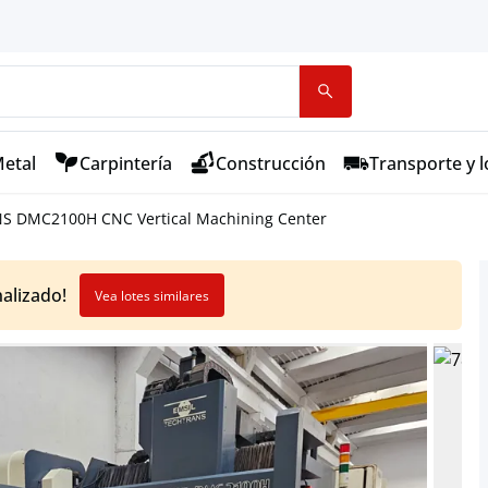
etal
Carpintería
Construcción
Transporte y l
S DMC2100H CNC Vertical Machining Center
nalizado!
Vea lotes similares