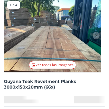
1
/
4
Artículo anterior
Artículo
Ver todas las imágenes
Guyana Teak Revetment Planks
3000x150x20mm (66x)