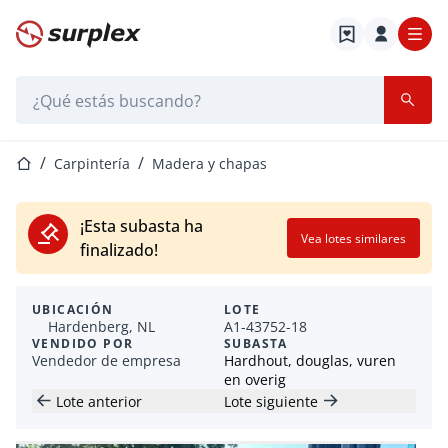
Página de inicio
Barra de búsqueda
Página de inicio
Carpintería
Madera y chapas
¡Esta subasta ha
Vea lotes similares
finalizado!
UBICACIÓN
LOTE
Hardenberg, NL
A1-43752-18
VENDIDO POR
SUBASTA
Vendedor de empresa
Hardhout, douglas, vuren
en overig
Lote anterior
Lote siguiente