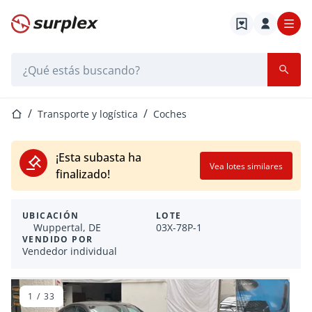
Página de inicio
Barra de búsqueda
Página de inicio
Transporte y logística
Coches
¡Esta subasta ha
Vea lotes similares
finalizado!
UBICACIÓN
LOTE
Wuppertal, DE
03X-78P-1
VENDIDO POR
Vendedor individual
1
/
33