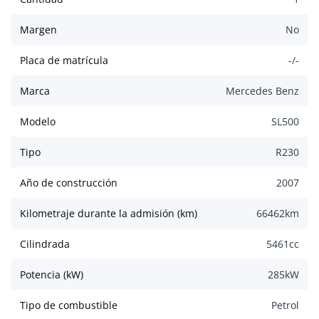
Margen
No
Placa de matrícula
-/-
Marca
Mercedes Benz
Modelo
SL500
Tipo
R230
Año de construcción
2007
Kilometraje durante la admisión (km)
66462
km
Cilindrada
5461
cc
Potencia (kW)
285
kW
Tipo de combustible
Petrol