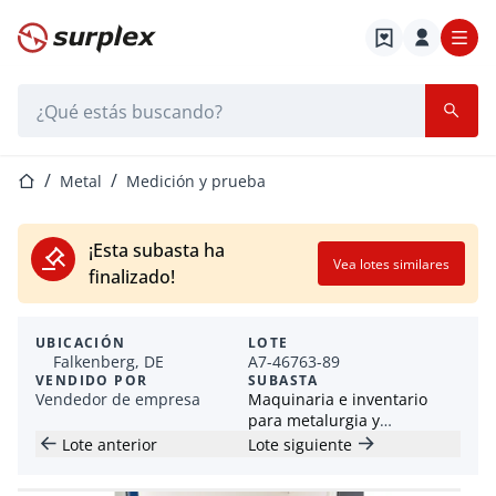
Página de inicio
Barra de búsqueda
Página de inicio
Metal
Medición y prueba
¡Esta subasta ha
Vea lotes similares
finalizado!
UBICACIÓN
LOTE
Falkenberg, DE
A7-46763-89
VENDIDO POR
SUBASTA
Vendedor de empresa
Maquinaria e inventario
para metalurgia y
carpintería
Lote anterior
Lote siguiente