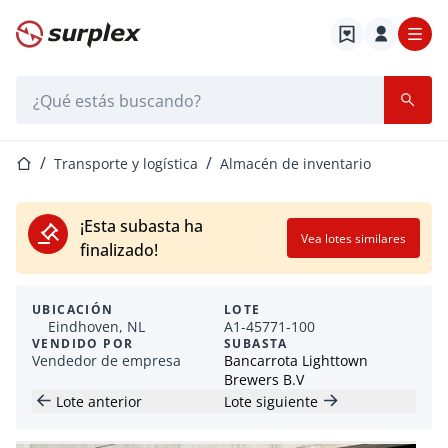
Página de inicio
Barra de búsqueda
Página de inicio
Transporte y logística
Almacén de inventario
¡Esta subasta ha
Vea lotes similares
finalizado!
UBICACIÓN
LOTE
Eindhoven, NL
A1-45771-100
VENDIDO POR
SUBASTA
Vendedor de empresa
Bancarrota Lighttown
Brewers B.V
Lote anterior
Lote siguiente