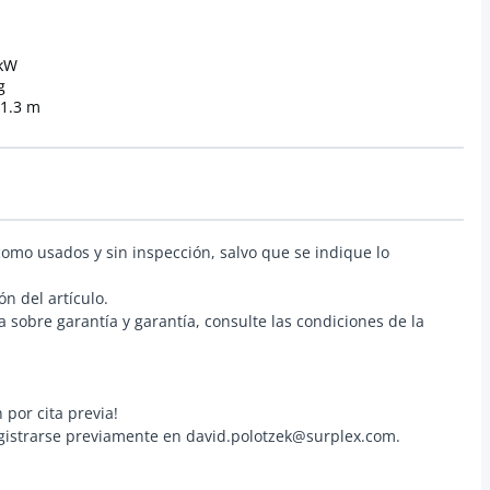
 kW
g
 1.3 m
como usados y sin inspección, salvo que se indique lo
ón del artículo.
 sobre garantía y garantía, consulte las condiciones de la
n por cita previa!
 registrarse previamente en david.polotzek@surplex.com.