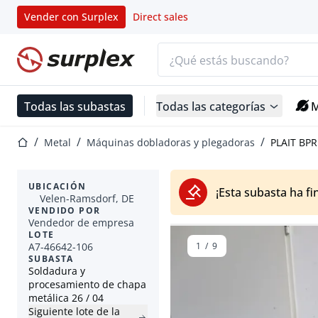
Vender con Surplex
Direct sales
Barra de búsqueda
Página de inicio
Todas las subastas
Todas las categorías
M
Página de inicio
Metal
Máquinas dobladoras y plegadoras
PLAIT BPR
UBICACIÓN
¡Esta subasta ha fi
Velen-Ramsdorf, DE
VENDIDO POR
Vendedor de empresa
LOTE
A7-46642-106
1
/
9
SUBASTA
Soldadura y
procesamiento de chapa
metálica 26 / 04
Siguiente lote de la