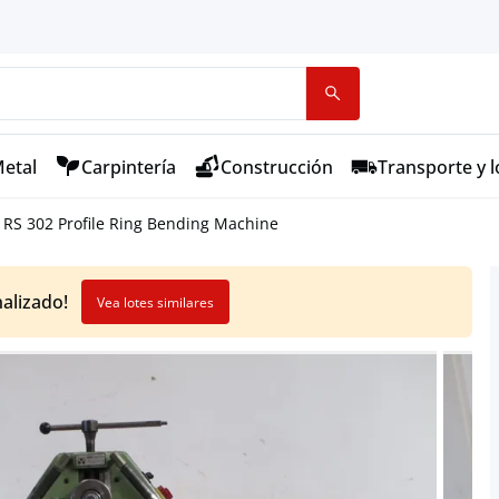
etal
Carpintería
Construcción
Transporte y l
 RS 302 Profile Ring Bending Machine
nalizado!
Vea lotes similares