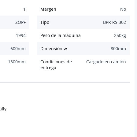
1
Margen
No
ZOPF
Tipo
BPR RS 302
1994
Peso de la máquina
250
kg
600
mm
Dimensión w
800
mm
1300
mm
Condiciones de
Cargado en camión
entrega
ally