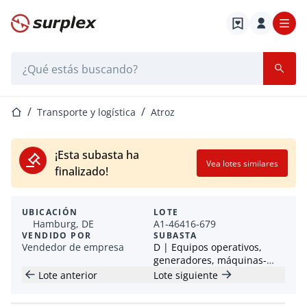
Página de inicio
Barra de búsqueda
Página de inicio
Transporte y logística
Atroz
¡Esta subasta ha
Vea lotes similares
finalizado!
UBICACIÓN
LOTE
Hamburg, DE
A1-46416-679
VENDIDO POR
SUBASTA
Vendedor de empresa
D | Equipos operativos,
generadores, máquinas-
herramienta y más
Lote anterior
Lote siguiente